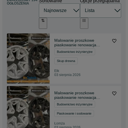
ZNALEŹLIŚMY 194
Sortowanie
Opcje przeglądania
OGŁOSZENIA
Malowanie proszkowe
piaskowanie renowacja
maszyn i felg Piec 12m
Budownictwo inżynieryjne
Skup drewna
Ełk
03 sierpnia 2026
Malowanie proszkowe
piaskowanie renowacja
maszyn i felg Piec 12m
Budownictwo inżynieryjne
Piaskowanie i sodowanie
Łomża
03 sierpnia 2026