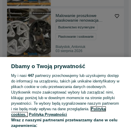
Malowanie proszkowe
piaskowanie renowacja
maszyn i felg Piec 12m
Budownictwo inżynieryjne
Piaskowanie i sodowanie
Białystok, Antoniuk
03 sierpnia 2026
Dbamy o Twoją prywatność
Pellet drzewny certyfikowany
ENplus A1 Producent
My i nasi
447
partnerzy przechowujemy lub uzyskujemy dostęp
2 149 zł
do informacji na urządzeniu, takich jak unikalne identyfikatory w
plikach cookie w celu przetwarzania danych osobowych.
Użytkownik może zaakceptować wybory lub zarządzać nimi,
Maków Mazowiecki
klikając poniżej lub w dowolnym momencie na stronie polityki
03 sierpnia 2026
prywatności. Te wybory będą sygnalizowane naszym partnerom
i nie będą miały wpływu na dane przeglądania.
Polityka
cookies,
Polityka Prywatności
Pellet drzewny certyfikowany
Wraz z naszymi partnerami przetwarzamy dane w celu
ENplus A1 Producent
zapewnienia:
2 149 zł